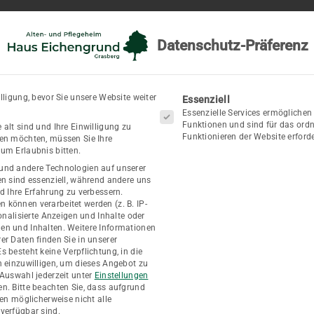
Home
Aktuelles
Über uns
Leistungen
Tages
Datenschutz-Präferenz
Es folgt eine Liste der Se
lligung, bevor Sie unsere Website weiter
Essenziell
Essenzielle Services ermögliche
Funktionen und sind für das or
 alt sind und Ihre Einwilligung zu
Funktionieren der Website erforde
ben möchten, müssen Sie Ihre
um Erlaubnis bitten.
und andere Technologien auf unserer
en sind essenziell, während andere uns
Schnellbewerbun
nd Ihre Erfahrung zu verbessern.
können verarbeitet werden (z. B. IP-
sonalisierte Anzeigen und Inhalte oder
en und Inhalten.
Weitere Informationen
er Daten finden Sie in unserer
Es besteht keine Verpflichtung, in die
n einzuwilligen, um dieses Angebot zu
 Auswahl jederzeit unter
Einstellungen
en.
Bitte beachten Sie, dass aufgrund
gen möglicherweise nicht alle
verfügbar sind.