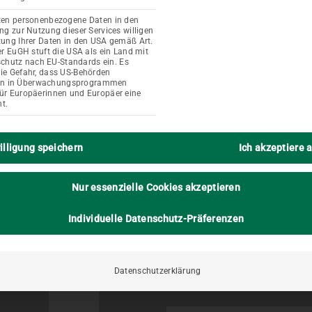
iten personenbezogene Daten in den
ung zur Nutzung dieser Services willigen
itung Ihrer Daten in den USA gemäß Art.
Der EuGH stuft die USA als ein Land mit
hutz nach EU-Standards ein. Es
die Gefahr, dass US-Behörden
en in Überwachungsprogrammen
für Europäerinnen und Europäer eine
t.
illigung speichern
Ich akzeptiere a
Schnellbewe
Nur essenzielle Cookies akzeptieren
Bewerbe Dich über das 
Individuelle Datenschutz-Präferenzen
Eichengrund in Grasberg
Datenschutzerklärung
VORNAME *