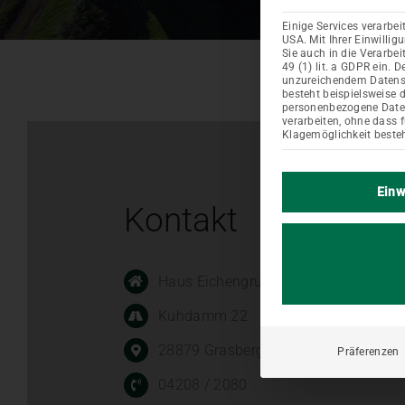
Einige Services verarbe
USA. Mit Ihrer Einwillig
Sie auch in die Verarbe
49 (1) lit. a GDPR ein. 
unzureichendem Datensc
besteht beispielsweise 
personenbezogene Dat
verarbeiten, ohne dass 
Klagemöglichkeit besteh
Einw
Kontakt
Haus Eichengrund GmbH & Co.
Kuhdamm 22
28879 Grasberg
Präferenzen
04208 / 2080