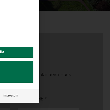
lle
rbung
nachfolgende Formular beim Haus
!
Impressum
NACHNAME *