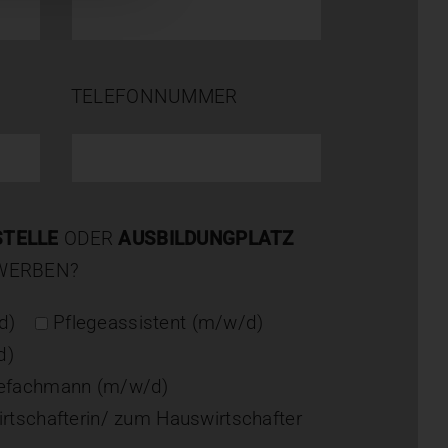
TELEFONNUMMER
STELLE
ODER
AUSBILDUNGPLATZ
EWERBEN?
d)
Pflegeassistent (m/w/d)
d)
gefachmann (m/w/d)
rtschafterin/ zum Hauswirtschafter