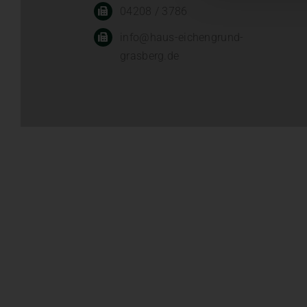
04208 / 3786
info@haus-eichengrund-
grasberg.de