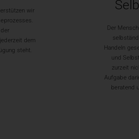
Selb
terstützen wir
geprozesses.
Der Mensch 
 der
selbständi
jederzeit dem
Handeln gese
ügung steht.
und Selbs
zurzeit ni
Aufgabe dari
beratend u