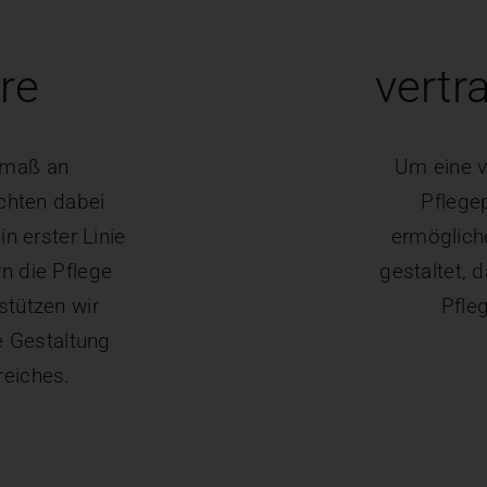
re
vertr
tmaß an
Um eine v
chten dabei
Pflege
in erster Linie
ermöglich
n die Pflege
gestaltet, 
stützen wir
Pfle
e Gestaltung
eiches.