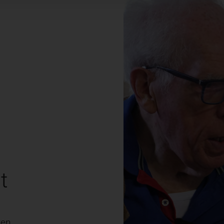
t
ten