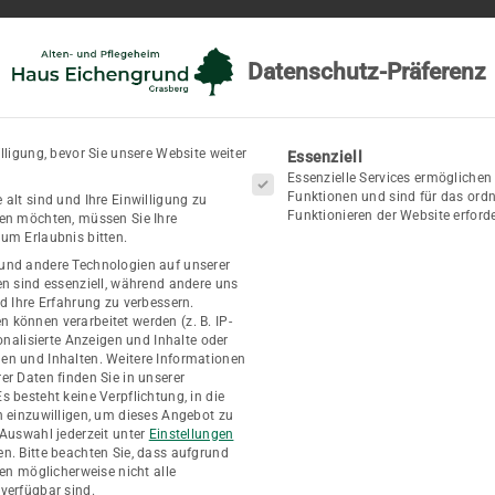
Home
Aktuelles
Über uns
Leistungen
Tages
Datenschutz-Präferenz
Es folgt eine Liste der Se
lligung, bevor Sie unsere Website weiter
Essenziell
Essenzielle Services ermögliche
Funktionen und sind für das or
 alt sind und Ihre Einwilligung zu
Funktionieren der Website erforde
ben möchten, müssen Sie Ihre
um Erlaubnis bitten.
und andere Technologien auf unserer
en sind essenziell, während andere uns
Leitbild
nd Ihre Erfahrung zu verbessern.
können verarbeitet werden (z. B. IP-
sonalisierte Anzeigen und Inhalte oder
en und Inhalten.
Weitere Informationen
er Daten finden Sie in unserer
Es besteht keine Verpflichtung, in die
n einzuwilligen, um dieses Angebot zu
 Auswahl jederzeit unter
Einstellungen
en.
Bitte beachten Sie, dass aufgrund
gen möglicherweise nicht alle
verfügbar sind.