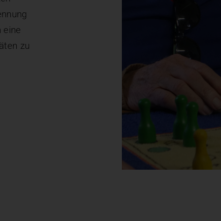
ennung
 eine
täten zu