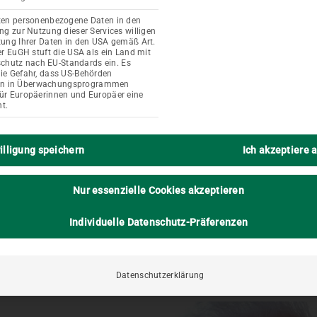
iten personenbezogene Daten in den
ung zur Nutzung dieser Services willigen
itung Ihrer Daten in den USA gemäß Art.
Der EuGH stuft die USA als ein Land mit
hutz nach EU-Standards ein. Es
die Gefahr, dass US-Behörden
en in Überwachungsprogrammen
für Europäerinnen und Europäer eine
Leitbild des Haus Eichen
t.
illigung speichern
Ich akzeptiere a
auende Bewohner, steht im Mittelpunkt unserer Bemü
chsein anzunehmen und zu respektieren, ist unser b
Nur essenzielle Cookies akzeptieren
Individuelle Datenschutz-Präferenzen
Datenschutzerklärung